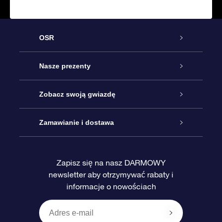
OSR
Obsługa
Nasze prezenty
Kontakt
Podarunek Gwiazda Online
Zobacz swoją gwiazdę
Blog
Pakiet Podarunkowy OSR
Rejestr Gwiazd
Zamawianie i dostawa
Najczęściej zadawane pytania
Prezent Super Star
Aplikacją OSR Star Finder
Logowanie
Zapisz się na nasz DARMOWY
newsletter aby otrzymywać rabaty i
Recenzje
Karta podarunkowa OSR
Sprsonalizowana Strona Gwiazdy
Metody płatności
informacje o nowościach
Prezenty firmowe
One Million Stars
Dostawa