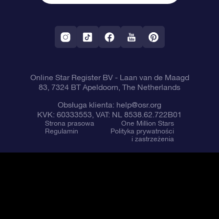
Gwieździsty Wygaszacz Ekranu OSR
Polityka zwrotów
Aplikacja VR „Fly me to the stars”
Gwiazdozbiorach
Online Star Register BV
- Laan van de Maagd
83, 7324 BT Apeldoorn, The Netherlands
Obsługa klienta:
help@osr.org
KVK: 60333553, VAT: NL 8538.62.722B01
Strona prasowa
One Million Stars
Regulamin
Polityka prywatności
i zastrzeżenia