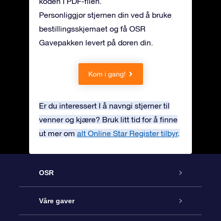
koden I PDF-filen.
Personliggjør stjernen din ved å bruke
bestillingsskjemaet og få OSR
Gavepakken levert på døren din.
Kom i gang!
Er du interessert I å navngi stjerner til
venner og kjære? Bruk litt tid for å finne
ut mer om
alt Online Star Register tilbyr
.
OSR
Kundeservice
Våre gaver