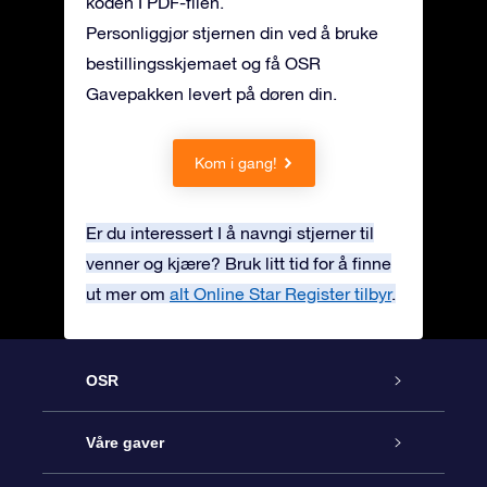
koden I PDF-filen.
Personliggjør stjernen din ved å bruke
bestillingsskjemaet og få OSR
Gavepakken levert på døren din.
Kom i gang!
Er du interessert I å navngi stjerner til
venner og kjære? Bruk litt tid for å finne
ut mer om
alt Online Star Register tilbyr
.
OSR
Kundeservice
Våre gaver