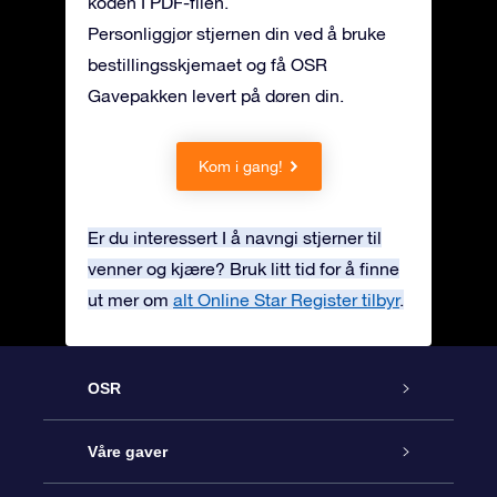
koden I PDF-filen.
Personliggjør stjernen din ved å bruke
bestillingsskjemaet og få OSR
Gavepakken levert på døren din.
Kom i gang!
Er du interessert I å navngi stjerner til
venner og kjære? Bruk litt tid for å finne
ut mer om
alt Online Star Register tilbyr
.
OSR
Kundeservice
Våre gaver