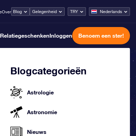
Blog
Gelegenheid
TRY
Nederlands
e
Over
Relatiegeschenken
Inloggen
Benoem een ster!
Blogcategorieën
Astrologie
Astronomie
Nieuws