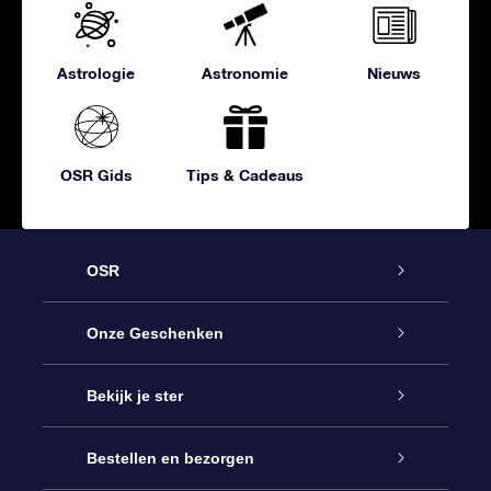
Astrologie
Astronomie
Nieuws
OSR Gids
Tips & Cadeaus
OSR
Service
Onze Geschenken
Contact
Online Star Gift
Bekijk je ster
Blog
OSR Cadeaupakket
Sterrenregister
Bestellen en bezorgen