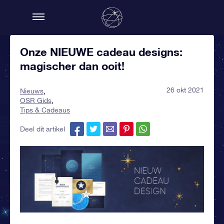
Onze NIEUWE cadeau designs:
magischer dan ooit!
26 okt 2021
Nieuws
OSR Gids
Tips & Cadeaus
Deel dit artikel