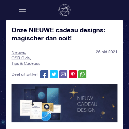
Onze NIEUWE cadeau designs:
magischer dan ooit!
26 okt 2021
Nieuws
OSR Gids
Tips & Cadeaus
Deel dit artikel