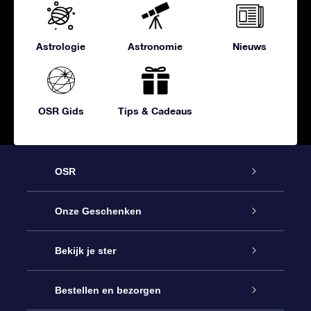
Astrologie
Astronomie
Nieuws
OSR Gids
Tips & Cadeaus
OSR
Service
Onze Geschenken
Contact
Online Star Gift
Bekijk je ster
Blog
OSR Cadeaupakket
Sterrenregister
Bestellen en bezorgen