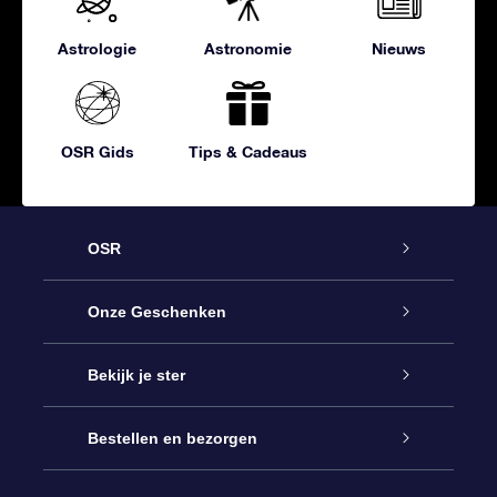
Astrologie
Astronomie
Nieuws
OSR Gids
Tips & Cadeaus
OSR
Service
Onze Geschenken
Contact
Online Star Gift
Bekijk je ster
Blog
OSR Cadeaupakket
Sterrenregister
Bestellen en bezorgen
Veelgestelde vragen