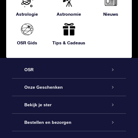
Astrologie
Astronomie
Nieuws
OSR Gids
Tips & Cadeaus
OSR
Service
Onze Geschenken
Contact
Online Star Gift
Bekijk je ster
Blog
OSR Cadeaupakket
Sterrenregister
Bestellen en bezorgen