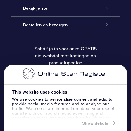
Contact
Online Star Gift
Bekijk je ster
Blog
OSR Cadeaupakket
Sterrenregister
Bestellen en bezorgen
Veelgestelde vragen
Super Ster Cadeau
OSR Star Finder App
Klantenlogin
Schrijf je in voor onze GRATIS
nieuwsbrief met kortingen en
OSR Recensies
OSR Cadeaukaart
Gepersonaliseerde sterrenpagina
Betalingsinformatie
productupdates
Relatiegeschenken
One Million Stars
Verzendinformatie
OSR Starsaver
Retourbeleid
This website uses cookies
We use cookies to personalise content and ads, to
provide social media features and to analyse our
Fly me to the Stars App
Constellaties
traffic. We also share information about your use of
our site with our social media, advertising and
analytics partners who may combine it with other
information that you’ve provided to them or that
Show details
they’ve collected from your use of their services.
Online Star Register BV
- Laan van de Maagd