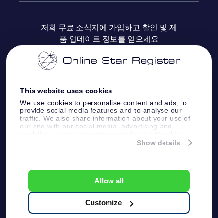
자주 묻는 질문들
OSR Star Finder 앱
Super Star Gift
고객 로그인
저희 무료 소식지에 가입하고 할인 및 제
품 업데이트 정보를 얻으세요
OSR 상품권
후기
맞춤 별 페이지
결제 정보
기업 선물
One Million Stars
배송 정보
This website uses cookies
OSR 스타세이버
환불 정책
We use cookies to personalise content and ads, to
provide social media features and to analyse our
traffic. We also share information about your use of
Fly me to the stars VR 앱
our site with our social media, advertising and
별자리
analytics partners who may combine it with other
information that you’ve provided to them or that
Show details
they’ve collected from your use of their services.
Online Star Register BV
- Laan van de Maagd
83, 7324 BT Apeldoorn, The Netherlands
고객 서비스:
help@osr.org
Allow all
KVK: 60333553, VAT: NL 8538.62.722B01
プレスページ
One Million Stars
Customize
일반 사용 약관
개인정보보호 정책
및 면책 조항