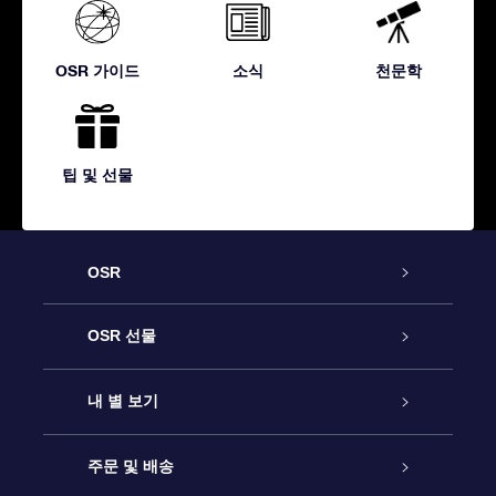
OSR 가이드
소식
천문학
팁 및 선물
OSR
고객 서비스
OSR 선물
연락처
온라인 별 선물
내 별 보기
블로그
OSR 선물 팩
Star Register
주문 및 배송