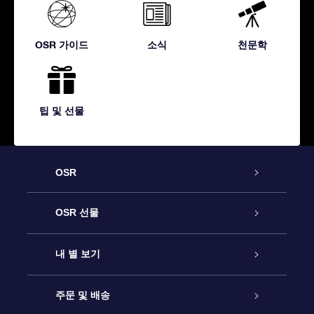
OSR 가이드
소식
천문학
팁 및 선물
OSR
고객 서비스
OSR 선물
연락처
온라인 별 선물
내 별 보기
블로그
OSR 선물 팩
Star Register
주문 및 배송