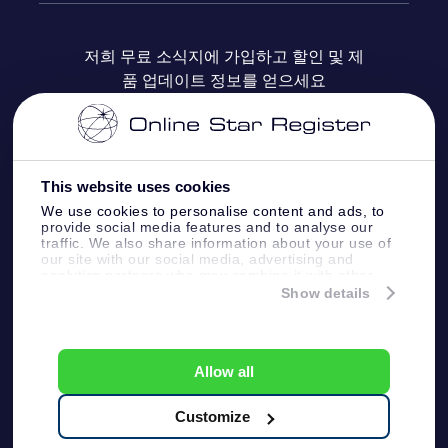
자주 묻는 질문들
OSR Star Finder 앱
Super Star Gift
고객 로그인
저희 무료 소식지에 가입하고 할인 및 제
품 업데이트 정보를 얻으세요
OSR 상품권
후기
맞춤 별 페이지
결제 정보
기업 선물
One Million Stars
배송 정보
This website uses cookies
OSR 스타세이버
환불 정책
We use cookies to personalise content and ads, to
provide social media features and to analyse our
traffic. We also share information about your use of
Fly me to the stars VR 앱
our site with our social media, advertising and
별자리
analytics partners who may combine it with other
information that you’ve provided to them or that
Show details
they’ve collected from your use of their services.
Online Star Register BV
- Laan van de Maagd
83, 7324 BT Apeldoorn, The Netherlands
고객 서비스:
help@osr.org
Allow all
KVK: 60333553, VAT: NL 8538.62.722B01
プレスページ
One Million Stars
Customize
일반 사용 약관
개인정보보호 정책
및 면책 조항