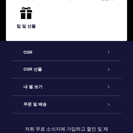
팁 및 선물
OSR
고객 서비스
OSR 선물
연락처
온라인 별 선물
내 별 보기
블로그
OSR 선물 팩
Star Register
주문 및 배송
자주 묻는 질문들
OSR Star Finder 앱
Super Star Gift
고객 로그인
저희 무료 소식지에 가입하고 할인 및 제