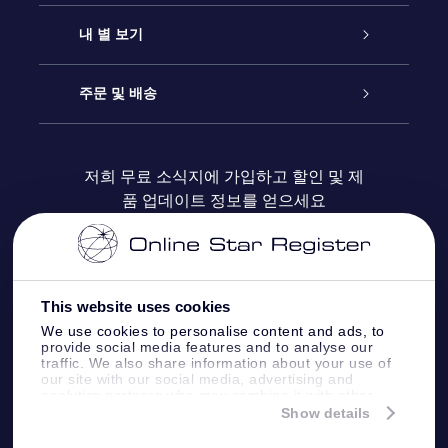
연락처
온라인 별 선물
내 별 보기
블로그
OSR 선물 팩
Star Register
주문 및 배송
자주 묻는 질문들
OSR Star Finder 앱
Super Star Gift
고객 로그인
저희 무료 소식지에 가입하고 할인 및 제
품 업데이트 정보를 얻으세요
OSR 상품권
후기
맞춤 별 페이지
결제 정보
기업 선물
One Million Stars
배송 정보
This website uses cookies
OSR 스타세이버
환불 정책
We use cookies to personalise content and ads, to
provide social media features and to analyse our
traffic. We also share information about your use of
Fly me to the stars VR 앱
our site with our social media, advertising and
별자리
analytics partners who may combine it with other
information that you’ve provided to them or that
Show details
they’ve collected from your use of their services.
Online Star Register BV
- Laan van de Maagd