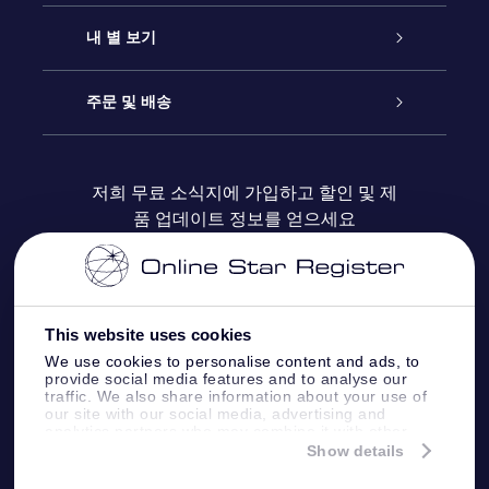
연락처
온라인 별 선물
내 별 보기
블로그
OSR 선물 팩
Star Register
주문 및 배송
자주 묻는 질문들
OSR Star Finder 앱
Super Star Gift
고객 로그인
저희 무료 소식지에 가입하고 할인 및 제
품 업데이트 정보를 얻으세요
OSR 상품권
후기
맞춤 별 페이지
결제 정보
기업 선물
One Million Stars
배송 정보
This website uses cookies
OSR 스타세이버
환불 정책
We use cookies to personalise content and ads, to
provide social media features and to analyse our
traffic. We also share information about your use of
Fly me to the stars VR 앱
our site with our social media, advertising and
별자리
analytics partners who may combine it with other
information that you’ve provided to them or that
Show details
they’ve collected from your use of their services.
Online Star Register BV
- Laan van de Maagd