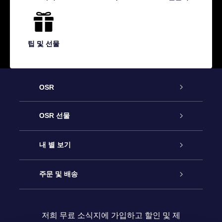
팁 및 선물
OSR
고객 서비스
OSR 선물
연락처
온라인 별 선물
내 별 보기
블로그
OSR 선물 팩
Star Register
주문 및 배송
자주 묻는 질문들
OSR Star Finder 앱
Super Star Gift
고객 로그인
저희 무료 소식지에 가입하고 할인 및 제