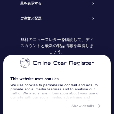
お問い合わせ
Online Starギフト
星を表示する
ブログ
OSRギフトパック
星の登録
ご注文と配送
よくあるご質問
Super Star Gift
OSR Star Finderアプリ
カスタマーログイン
無料のニュースレターを購読して、ディ
スカウントと最新の製品情報を獲得しま
OSR ギフトカード
レビュー
カスタマイズされたStar Page
お支払いに関する情報
しょう。
法人ギフト
One Million Stars
配送に関する情報
OSR Starsaver
返品ポリシ
This website uses cookies
We use cookies to personalise content and ads, to
provide social media features and to analyse our
星間飛行VRアプリ
星座
traffic. We also share information about your use of
our site with our social media, advertising and
analytics partners who may combine it with other
information that you’ve provided to them or that
Show details
they’ve collected from your use of their services.
Online Star Register BV
- Laan van de Maagd