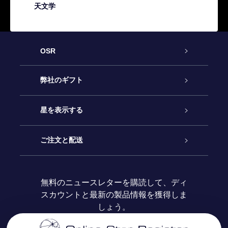
天文学
OSR
カスタマーサービス
弊社のギフト
お問い合わせ
Online Starギフト
星を表示する
ブログ
OSRギフトパック
星の登録
ご注文と配送
よくあるご質問
Super Star Gift
OSR Star Finderアプリ
カスタマーログイン
無料のニュースレターを購読して、ディ
スカウントと最新の製品情報を獲得しま
OSR ギフトカード
レビュー
カスタマイズされたStar Page
お支払いに関する情報
しょう。
法人ギフト