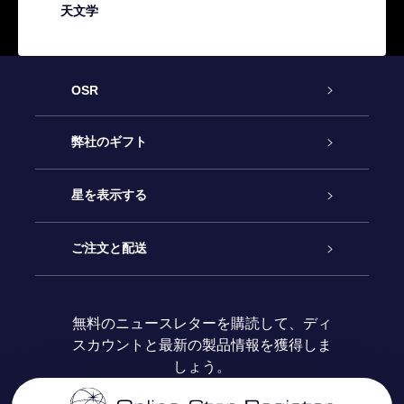
天文学
OSR
カスタマーサービス
弊社のギフト
お問い合わせ
Online Starギフト
星を表示する
ブログ
OSRギフトパック
星の登録
ご注文と配送
よくあるご質問
Super Star Gift
OSR Star Finderアプリ
カスタマーログイン
無料のニュースレターを購読して、ディ
スカウントと最新の製品情報を獲得しま
OSR ギフトカード
レビュー
カスタマイズされたStar Page
お支払いに関する情報
しょう。
法人ギフト