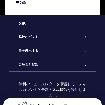
天文学
OSR
カスタマーサービス
弊社のギフト
お問い合わせ
Online Starギフト
星を表示する
ブログ
OSRギフトパック
星の登録
ご注文と配送
よくあるご質問
Super Star Gift
OSR Star Finderアプリ
カスタマーログイン
無料のニュースレターを購読して、ディ
スカウントと最新の製品情報を獲得しま
OSR ギフトカード
レビュー
カスタマイズされたStar Page
お支払いに関する情報
しょう。
法人ギフト