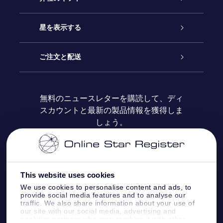
お問い合わせ
Online Starギフト
星を表示する
ブログ
OSRギフトパック
星の登録
ご注文と配送
よくあるご質問
Super Star Gift
OSR Star Finderアプリ
カスタマーログイン
無料のニュースレターを購読して、ディ
スカウントと最新の製品情報を獲得しま
OSR ギフトカード
レビュー
カスタマイズされたStar Page
お支払いに関する情報
しょう。
法人ギフト
One Million Stars
配送に関する情報
OSR Starsaver
返品ポリシ
This website uses cookies
We use cookies to personalise content and ads, to
provide social media features and to analyse our
星間飛行VRアプリ
星座
traffic. We also share information about your use of
our site with our social media, advertising and
analytics partners who may combine it with other