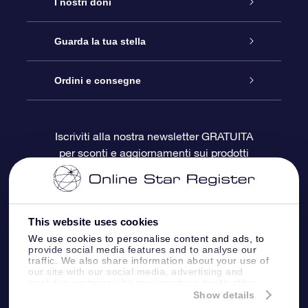
Assistenza
I nostri doni
Contattaci
Online Star Gift
Guarda la tua stella
Blog
Pacchetto regalo OSR
Registro stellare
Ordini e consegne
Domande frequenti
Super Star Gift
App OSR Star Finder
Login Cliente
Iscriviti alla nostra newsletter GRATUITA
per sconti e aggiornamenti sui prodotti
OSR Recensioni
Gift Card OSR
Star Page personalizzata
Informazioni di Pagamento
Doni aziendali
One Million Stars
Informazioni di Spedizione
This website uses cookies
OSR Starsaver
Politica di reso
We use cookies to personalise content and ads, to
provide social media features and to analyse our
traffic. We also share information about your use of
our site with our social media, advertising and
App VR ‘Fly me to the stars’
Costellazioni
analytics partners who may combine it with other
information that you’ve provided to them or that
Show details
they’ve collected from your use of their services.