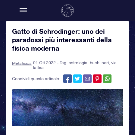
Gatto di Schrodinger: uno dei
paradossi più interessanti della
fisica moderna
01 Ott 2022 - Tag:
astrologia
,
buchi neri
,
via
Metafisica
lattea
Condividi questo articolo: