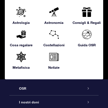
Astrologia
Astronomia
Consigli & Regali
Cosa regalare
Costellazioni
Guida OSR
Metafisica
Notizie
OSR
Assistenza
I nostri doni