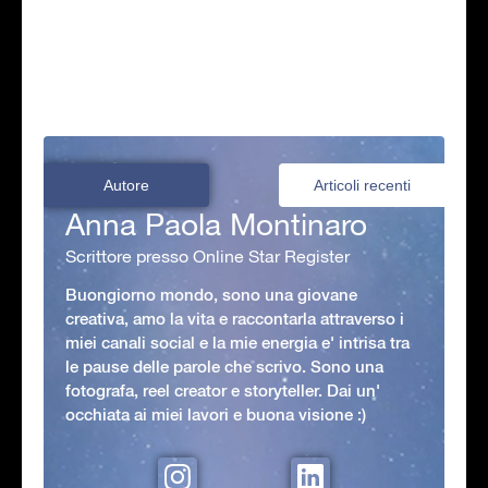
Autore
Articoli recenti
Anna Paola Montinaro
Scrittore presso Online Star Register
Buongiorno mondo, sono una giovane
creativa, amo la vita e raccontarla attraverso i
miei canali social e la mie energia e' intrisa tra
le pause delle parole che scrivo. Sono una
fotografa, reel creator e storyteller. Dai un'
occhiata ai miei lavori e buona visione :)