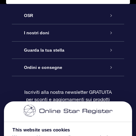
OSR
Assistenza
I nostri doni
Contattaci
Online Star Gift
Guarda la tua stella
Blog
Pacchetto regalo OSR
Registro stellare
Ordini e consegne
Domande frequenti
Super Star Gift
App OSR Star Finder
Login Cliente
Iscriviti alla nostra newsletter GRATUITA
per sconti e aggiornamenti sui prodotti
OSR Recensioni
Gift Card OSR
Star Page personalizzata
Informazioni di Pagamento
Doni aziendali
One Million Stars
Informazioni di Spedizione
This website uses cookies
OSR Starsaver
Politica di reso