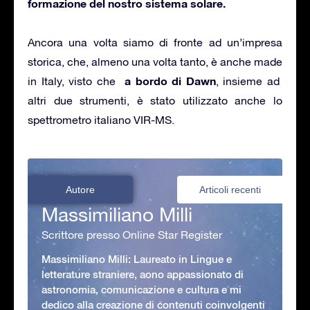
formazione del nostro sistema solare.
Ancora una volta siamo di fronte ad un’impresa
storica, che, almeno una volta tanto, è anche made
a bordo di Dawn
in Italy, visto che
, insieme ad
altri due strumenti, è stato utilizzato anche lo
spettrometro italiano VIR-MS.
Autore
Articoli recenti
Massimiliano Milli
Scrittore presso Online Star Register
Massimiliano Milli: Laureato in Lingue e
letterature straniere, aono appassionato di
astronomia, comunicazione e cultura e mi
dedico alla creazione di contenuti coinvolgenti