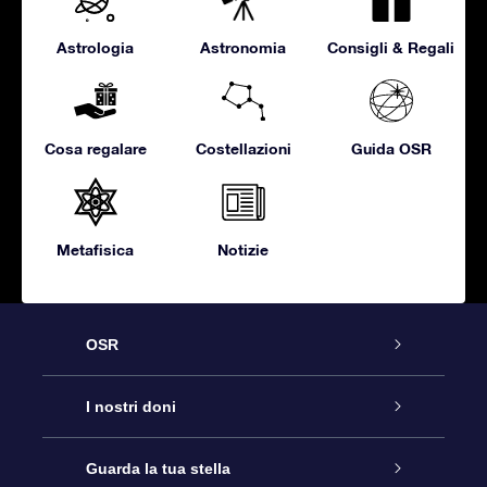
Astrologia
Astronomia
Consigli & Regali
Cosa regalare
Costellazioni
Guida OSR
Metafisica
Notizie
OSR
Assistenza
I nostri doni
Contattaci
Online Star Gift
Guarda la tua stella