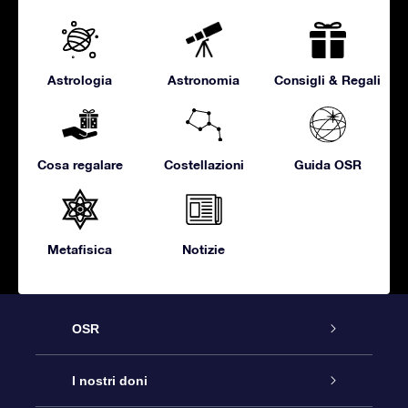
Astrologia
Astronomia
Consigli & Regali
Cosa regalare
Costellazioni
Guida OSR
Metafisica
Notizie
OSR
Assistenza
I nostri doni