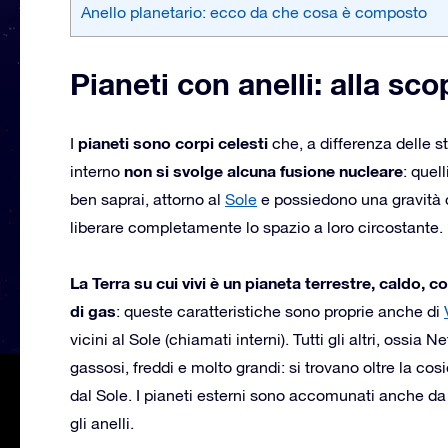
Anello planetario: ecco da che cosa è composto
Pianeti con anelli: alla sco
pianeti sono corpi celesti
I
che, a differenza delle st
non si svolge alcuna fusione nucleare
interno
: quel
ben saprai, attorno al
Sole
e possiedono una gravità 
liberare completamente lo spazio a loro circostante.
La Terra su cui vivi è un pianeta terrestre, caldo
di gas
: queste caratteristiche sono proprie anche di
vicini al Sole (chiamati interni). Tutti gli altri, ossi
gassosi, freddi e molto grandi: si trovano oltre la cos
dal Sole. I pianeti esterni sono accomunati anche da
gli anelli.