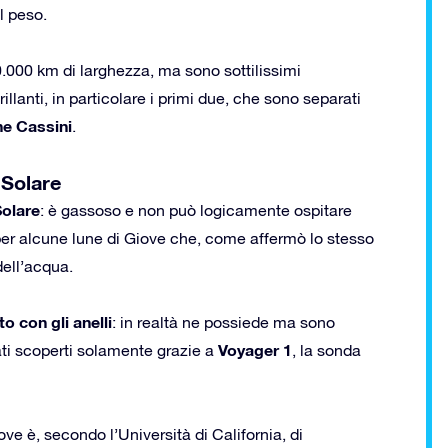
l peso.
0.000 km di larghezza, ma sono sottilissimi
llanti, in particolare i primi due, che sono separati
ne Cassini
.
 Solare
Solare
: è gassoso e non può logicamente ospitare
 per alcune lune di Giove che, come affermò lo stesso
dell’acqua.
o con gli anelli
: in realtà ne possiede ma sono
Voyager 1
ti scoperti solamente grazie a
, la sonda
ove è, secondo l’Università di California, di