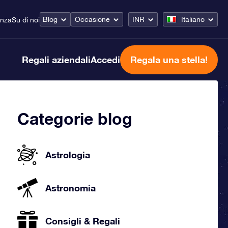
Blog
Occasione
INR
Italiano
enza
Su di noi
Regali aziendali
Accedi
Regala una stella!
Categorie blog
Astrologia
Astronomia
Consigli & Regali