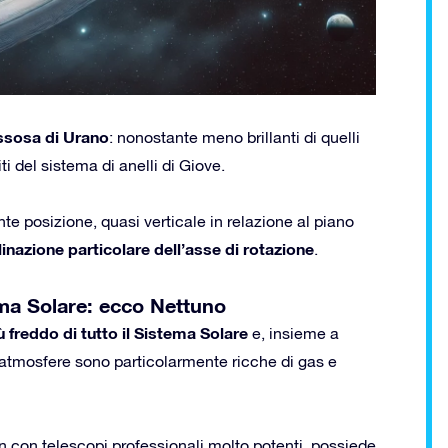
assosa di Urano
: nonostante meno brillanti di quelli
i del sistema di anelli di Giove.
nte posizione, quasi verticale in relazione al piano
linazione particolare dell’asse di rotazione
.
tema Solare: ecco Nettuno
ù freddo di tutto il Sistema Solare
e, insieme a
atmosfere sono particolarmente ricche di gas e
on con telescopi professionali molto potenti, possiede