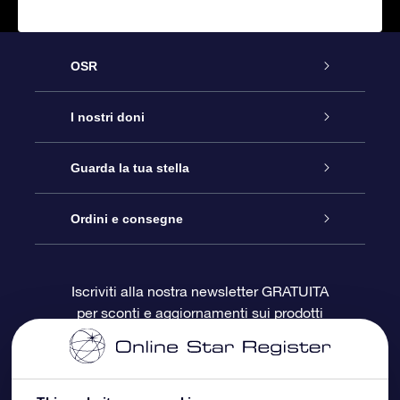
OSR
Assistenza
I nostri doni
Contattaci
Online Star Gift
Guarda la tua stella
Blog
Pacchetto regalo OSR
Registro stellare
Ordini e consegne
Domande frequenti
Super Star Gift
App OSR Star Finder
Login Cliente
Iscriviti alla nostra newsletter GRATUITA
per sconti e aggiornamenti sui prodotti
OSR Recensioni
Gift Card OSR
Star Page personalizzata
Informazioni di Pagamento
Doni aziendali
One Million Stars
Informazioni di Spedizione