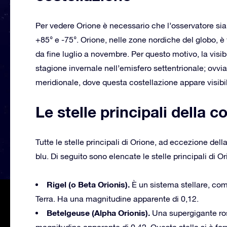
Per vedere Orione è necessario che l’osservatore sia s
+85° e -75°. Orione, nelle zone nordiche del globo, è
da fine luglio a novembre. Per questo motivo, la visibi
stagione invernale nell’emisfero settentrionale; ovvia
meridionale, dove questa costellazione appare visibile
Le stelle principali della c
Tutte le stelle principali di Orione, ad eccezione de
blu. Di seguito sono elencate le stelle principali di O
Rigel (o Beta Orionis).
È un sistema stellare, comp
Terra. Ha una magnitudine apparente di 0,12.
Betelgeuse (Alpha Orionis).
Una supergigante ross
magnitudine apparente di 0,42. Questa stella si è form