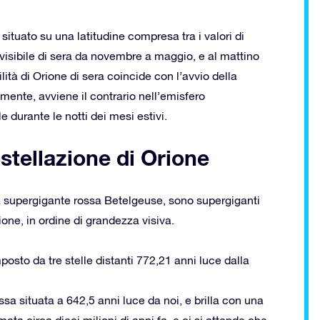
ituato su una latitudine compresa tra i valori di
 visibile di sera da novembre a maggio, e al mattino
lità di Orione di sera coincide con l’avvio della
mente, avviene il contrario nell’emisfero
 durante le notti dei mesi estivi.
ostellazione di Orione
lla supergigante rossa Betelgeuse, sono supergiganti
rione, in ordine di grandezza visiva.
osto da tre stelle distanti 772,21 anni luce dalla
a situata a 642,5 anni luce da noi, e brilla con una
ata circa dieci milioni di anni fa, e ci si attende che