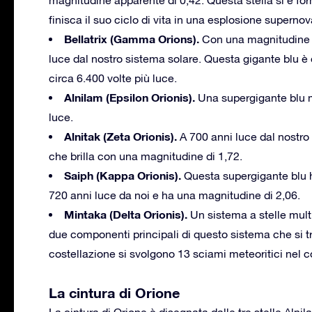
finisca il suo ciclo di vita in una esplosione supernov
Bellatrix (Gamma Orions).
Con una magnitudine ap
luce dal nostro sistema solare. Questa gigante blu è 
circa 6.400 volte più luce.
Alnilam (Epsilon Orionis).
Una supergigante blu ma
luce.
Alnitak (Zeta Orionis).
A 700 anni luce dal nostro P
che brilla con una magnitudine di 1,72.
Saiph (Kappa Orionis).
Questa supergigante blu ha
720 anni luce da noi e ha una magnitudine di 2,06.
Mintaka (Delta Orionis).
Un sistema a stelle multi
due componenti principali di questo sistema che si t
costellazione si svolgono 13 sciami meteoritici nel c
La cintura di Orione
La cintura di Orione è disegnata dalle tre stelle Alnil