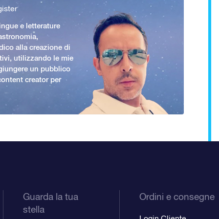
ister
ingue e letterature
 astronomia,
ico alla creazione di
ivi, utilizzando le mie
giungere un pubblico
ontent creator per
Guarda la tua
Ordini e consegne
stella
Login Cliente