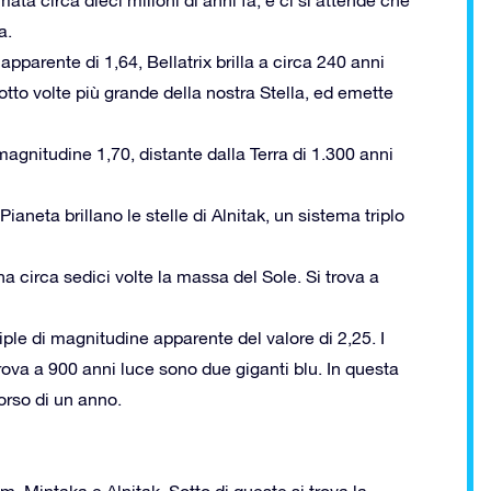
a.
parente di 1,64, Bellatrix brilla a circa 240 anni
otto volte più grande della nostra Stella, ed emette
gnitudine 1,70, distante dalla Terra di 1.300 anni
ianeta brillano le stelle di Alnitak, un sistema triplo
 circa sedici volte la massa del Sole. Si trova a
ple di magnitudine apparente del valore di 2,25. I
rova a 900 anni luce sono due giganti blu. In questa
orso di un anno.
am, Mintaka e Alnitak. Sotto di queste si trova la