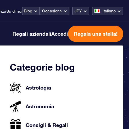
Blog
Occasione
JPY
Italiano
enza
Su di noi
Regali aziendali
Accedi
Regala una stella!
Categorie blog
Astrologia
Astronomia
Consigli & Regali