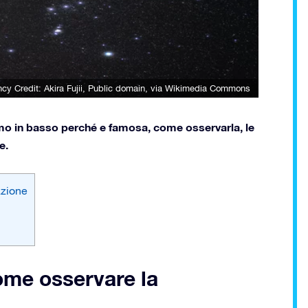
 Credit: Akira Fujii
, Public domain, via Wikimedia Commons
amo in basso perché e famosa, come osservarla, le
e.
azione
ome osservare la