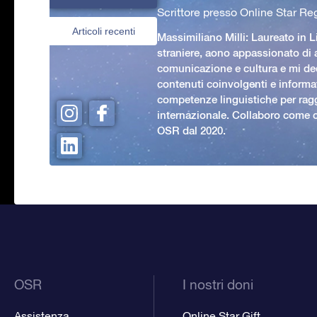
Scrittore presso Online Star Reg
Articoli recenti
Massimiliano Milli: Laureato in L
straniere, aono appassionato di
comunicazione e cultura e mi ded
contenuti coinvolgenti e informat
competenze linguistiche per rag
internazionale. Collaboro come c
OSR dal 2020.
OSR
I nostri doni
Assistenza
Online Star Gift