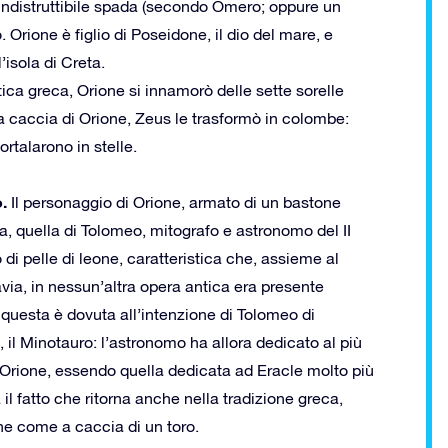
’indistruttibile spada (secondo Omero; oppure un
 Orione è figlio di Poseidone, il dio del mare, e
’isola di Creta.
tica greca, Orione si innamorò delle sette sorelle
lla caccia di Orione, Zeus le trasformò in colombe:
ortalarono in stelle.
.
Il personaggio di Orione, armato di un bastone
rda, quella di Tolomeo, mitografo e astronomo del II
di pelle di leone, caratteristica che, assieme al
via, in nessun’altra opera antica era presente
questa è dovuta all’intenzione di Tolomeo di
 il Minotauro: l’astronomo ha allora dedicato al più
i Orione, essendo quella dedicata ad Eracle molto più
l fatto che ritorna anche nella tradizione greca,
ne come a caccia di un toro.