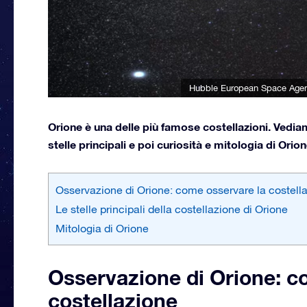
Hubble European Space Agency
Orione è una delle più famose costellazioni. Vedi
stelle principali e poi curiosità e mitologia di Orion
Osservazione di Orione: come osservare la costell
Le stelle principali della costellazione di Orione
Mitologia di Orione
Osservazione di Orione: c
costellazione