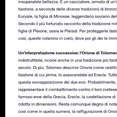
insuperabile bellezza. È un cacciatore, armato di un
bastone, a seconda delle diverse tradizioni) di bronzo.
Euryale, la figlia di Minosse, leggendario sovrano dell
Secondo il più fortunato racconto della tradizione mi
figlie di Pleione, ossia le Pleiadi. Per proteggerle da
così, queste volarono in cielo, dove poi gli dei le imm
Un’interpretazione successiva: l’Orione di Tolomeo
indistruttibile, ricorre anche in una tradizione più ta
secolo. Di più, Tolomeo descrive Orione come vestito 
bastone di cui prima, lo assocerebbe ad Eracle. Tutta
questa sovrapposizione dei due eroi. Probabilmente, 
rappresentare il combattimento contro il toro cretese,
famoso eroe della Grecia, Eracle, la costellazione d
ridotta in dimensioni. Resta comunque degno di nota i
così come in quella sumera, la raffigurazione di Orio