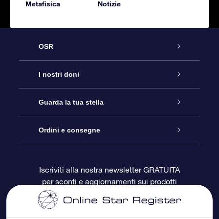
Metafisica
Notizie
OSR
Assistenza
I nostri doni
Contattaci
Online Star Gift
Guarda la tua stella
Blog
Pacchetto regalo OSR
Registro stellare
Ordini e consegne
Domande frequenti
Super Star Gift
App OSR Star Finder
Login Cliente
Iscriviti alla nostra newsletter GRATUITA
per sconti e aggiornamenti sui prodotti
OSR Recensioni
Gift Card OSR
Star Page personalizzata
Informazioni di Pagamento
Doni aziendali
One Million Stars
Informazioni di Spedizione