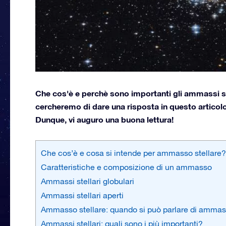
Che cos'è e perchè sono importanti gli ammassi s
cercheremo di dare una risposta in questo articolo
Dunque, vi auguro una buona lettura!
Che cos’è e cosa si intende per ammasso stellare?
Caratteristiche e composizione di un ammasso
Ammassi stellari globulari
Ammassi stellari aperti
Ammasso stellare: quando si può parlare di amma
Ammassi stellari: quali sono i più importanti?