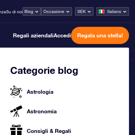
Blog
Occasione
SEK
Italiano
nza
Su di noi
Regali aziendali
Accedi
Regala una stella!
Categorie blog
Astrologia
Astronomia
Consigli & Regali