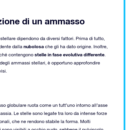
izione di un ammasso
ellare dipendono da diversi fattori. Prima di tutto,
nubolosa
dente dalla
che gli ha dato origine. Inoltre,
stelle in fase evolutiva differente
erché contengono
.
 degli ammassi stellari, è opportuno approfondire
isi.
o globulare ruota come un tutt’uno intorno all’asse
assia. Le stelle sono legate tra loro da intense forze
onali, che ne rendono stabile la forma. Molti
sono visibili a occhio nudo, sebbene il pulviscolo