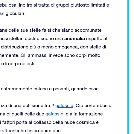
osa. Inoltre si tratta di gruppi piuttosto limitati e
ri globulari.
vane delle sue stelle fa sì che siano accomunate
anomalia
assi stellari costituiscono una
rispetto al
a distribuzione più o meno omogenea, con stelle di
ormemente. Gli ammassi invece sono corpi molto
di corpi celesti.
se estremamente estese e pesanti, quando esse
za di una collisione tra 2
galassie
. Ciò porterebbe a
ma di quelli delle due
galassie
, e alla formazione
 fattori porta al collasso della nube cosmica e
ratteristiche fisico-chimiche.