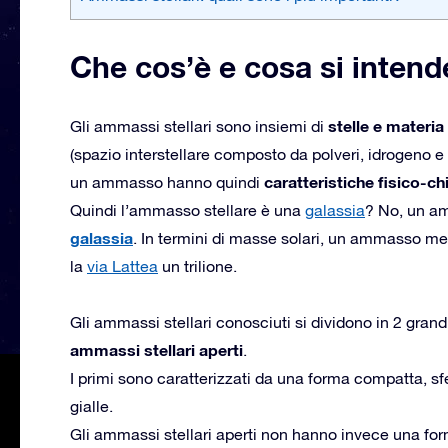
Che cos’è e cosa si inten
stelle e materi
Gli ammassi stellari sono insiemi di
(spazio interstellare composto da polveri, idrogeno e 
caratteristiche fisico-c
un ammasso hanno quindi
Quindi l’ammasso stellare è una
galassia
? No, un a
galassia
. In termini di masse solari, un ammasso m
la
via Lattea
un trilione.
Gli ammassi stellari conosciuti si dividono in 2 grand
ammassi stellari aperti
.
I primi sono caratterizzati da una forma compatta, sf
gialle.
Gli ammassi stellari aperti non hanno invece una form