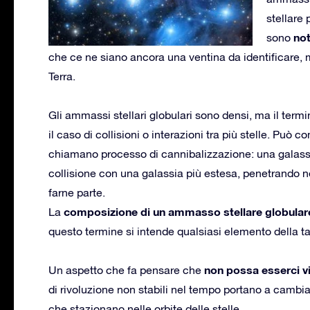
stellare
not
sono
che ce ne siano ancora una ventina da identificare, 
Terra.
Gli ammassi stellari globulari sono densi, ma il term
il caso di collisioni o interazioni tra più stelle. Può
chiamano processo di cannibalizzazione: una galassi
collisione con una galassia più estesa, penetrando 
farne parte.
composizione di un ammasso stellare globulare
La
questo termine si intende qualsiasi elemento della ta
non possa esserci v
Un aspetto che fa pensare che
di rivoluzione non stabili nel tempo portano a cambia
che stazionano nelle orbite delle stelle.