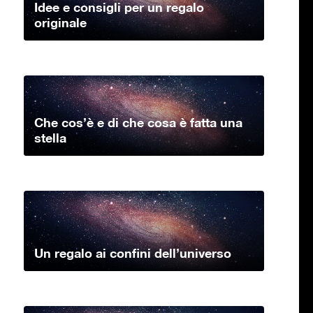
Idee e consigli per un regalo
originale
Che cos’è e di che cosa è fatta una
stella
Un regalo ai confini dell’universo