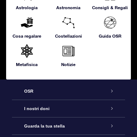
Astrologia
Astronomia
Consigli & Regali
Cosa regalare
Costellazioni
Guida OSR
Metafisica
Notizie
OSR
Assistenza
I nostri doni
Contattaci
Online Star Gift
Guarda la tua stella