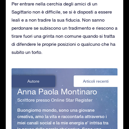
Per entrare nella cerchia degli amici di un
Sagittario non è difficile, se si è disposti a essere
leali e a non tradire la sua fiducia. Non sanno
perdonare se subiscono un tradimento e riescono a
tirare fuori una grinta non comune quando si tratta
di difendere le proprie posizioni o qualcuno che ha
subito un torto.
Autore
Articoli recenti
Anna Paola Montinaro
Scrittore presso Online Star Register
Buongiorno mondo, sono una giovane
creativa, amo la vita e raccontarla attraverso i
miei canali social e la mie energia e' intrisa tra