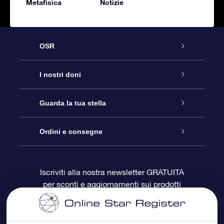
Metafisica
Notizie
OSR
Assistenza
I nostri doni
Contattaci
Online Star Gift
Guarda la tua stella
Blog
Pacchetto regalo OSR
Registro stellare
Ordini e consegne
Domande frequenti
Super Star Gift
App OSR Star Finder
Login Cliente
Iscriviti alla nostra newsletter GRATUITA
per sconti e aggiornamenti sui prodotti
OSR Recensioni
Gift Card OSR
Star Page personalizzata
Informazioni di Pagamento
Doni aziendali
One Million Stars
Informazioni di Spedizione