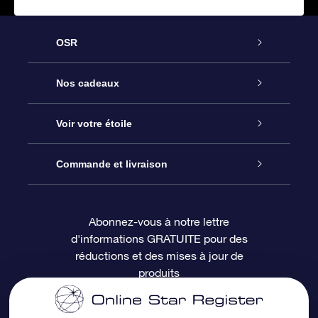
OSR
Service
Nos cadeaux
À propos de l’OSR
Cadeau d’étoile en ligne
Voir votre étoile
Nous contacter
Coffret cadeau OSR
Registre des étoiles
Commande et livraison
Le blog
Cadeau Super Star
Appli OSR Star Finder
Connexion client
Abonnez-vous à notre lettre
d'informations GRATUITE pour des
Questions fréquemment posées
Carte cadeau OSR
Page d’accueil personnalisée
Informations de paiement
réductions et des mises à jour de
produits
Revues
Cadeaux d’entreprise
Un million d’étoiles
Informations d’expédition