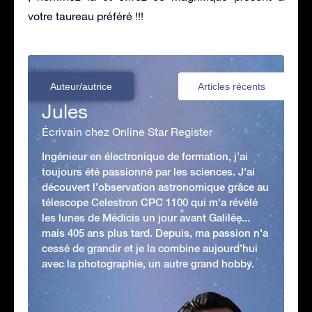
votre taureau préféré !!!
Auteur/autrice
Articles récents
Jules
Écrivain chez Online Star Register
Ingénieur en électronique de formation, j’ai
toujours été passionné par les sciences. J'ai
découvert l'observation astronomique grâce au
télescope Celestron CPC 1100 qui m'a révélé
les lunes de Médicis un jour avant Galilée...
mais 405 ans plus tard. Depuis, ma passion n'a
cessé de grandir et je la combine aujourd'hui
avec la photographie, un autre grand hobby.