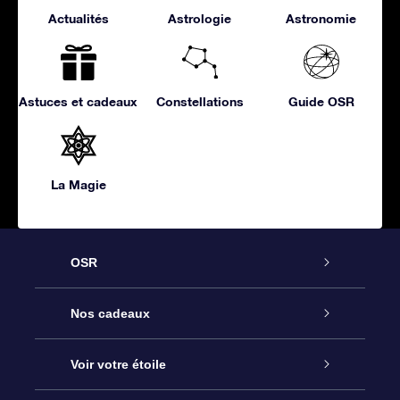
Actualités
Astrologie
Astronomie
Astuces et cadeaux
Constellations
Guide OSR
La Magie
OSR
Service
Nos cadeaux
À propos de l’OSR
Cadeau d’étoile en ligne
Voir votre étoile