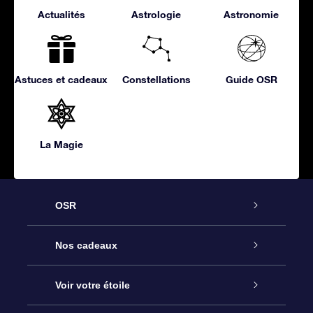
Actualités
Astrologie
Astronomie
Astuces et cadeaux
Constellations
Guide OSR
La Magie
OSR
Service
Nos cadeaux
À propos de l’OSR
Cadeau d’étoile en ligne
Voir votre étoile