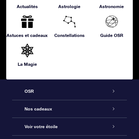
Actualités
Astrologie
Astronomie
Astuces et cadeaux
Constellations
Guide OSR
La Magie
OSR
Service
Nos cadeaux
À propos de l’OSR
Cadeau d’étoile en ligne
Voir votre étoile