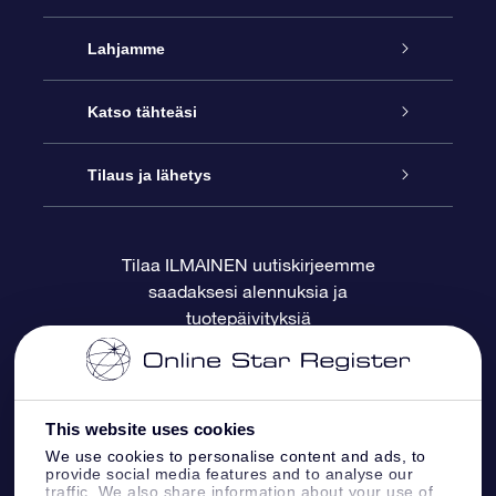
Palvelu
Lahjamme
Ota meihin yhteyttä
Online Star -lahja
Katso tähteäsi
Blogi
OSR-lahjapakkaus
Star Register
Tilaus ja lähetys
Usein kysytyt kysymykset
Supertähtilahja
OSR Star Finder -sovelluksella
Ota meihin yhteyttä
Tilaa ILMAINEN uutiskirjeemme
saadaksesi alennuksia ja
Arvostelut
OSR-lahjakortti
Henkilökohtainen Tähtisivu
Maksutiedot
tuotepäivityksiä
Yrityslahjat
One Million Stars
Toimitustiedot
OSR -tähden tallennus
Palautuskäytäntö
This website uses cookies
We use cookies to personalise content and ads, to
provide social media features and to analyse our
Lennä tähtiin VR -sovellus
Tähtikuviosta
traffic. We also share information about your use of