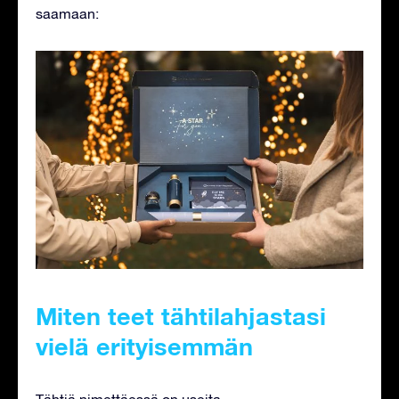
saamaan:
Miten teet tähtilahjastasi
vielä erityisemmän
Tähtiä nimettäessä on useita