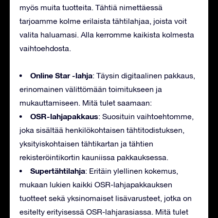
myös muita tuotteita. Tähtiä nimettäessä
tarjoamme kolme erilaista tähtilahjaa, joista voit
valita haluamasi. Alla kerromme kaikista kolmesta
vaihtoehdosta.
Online Star -lahja
: Täysin digitaalinen pakkaus,
erinomainen välittömään toimitukseen ja
mukauttamiseen. Mitä tulet saamaan:
OSR-lahjapakkaus
: Suosituin vaihtoehtomme,
joka sisältää henkilökohtaisen tähtitodistuksen,
yksityiskohtaisen tähtikartan ja tähtien
rekisteröintikortin kauniissa pakkauksessa.
Supertähtilahja
: Eritäin ylellinen kokemus,
mukaan lukien kaikki OSR-lahjapakkauksen
tuotteet sekä yksinomaiset lisävarusteet, jotka on
esitelty erityisessä OSR-lahjarasiassa. Mitä tulet