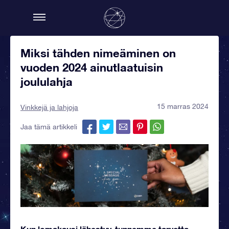
Miksi tähden nimeäminen on
vuoden 2024 ainutlaatuisin
joululahja
15 marras 2024
Vinkkejä ja lahjoja
Jaa tämä artikkeli
Kun lomakausi lähestyy, tunnemme tarvetta