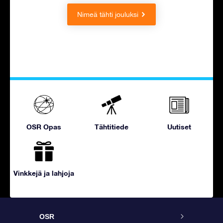
Nimeä tähti jouluksi
OSR Opas
Tähtitiede
Uutiset
Vinkkejä ja lahjoja
OSR