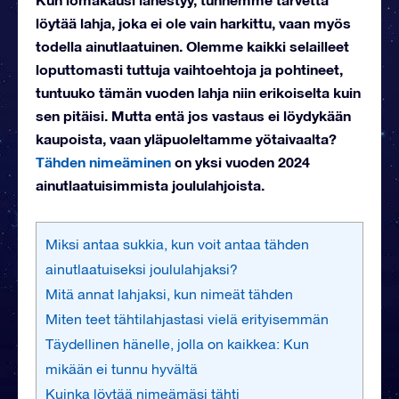
löytää lahja, joka ei ole vain harkittu, vaan myös
todella ainutlaatuinen. Olemme kaikki selailleet
loputtomasti tuttuja vaihtoehtoja ja pohtineet,
tuntuuko tämän vuoden lahja niin erikoiselta kuin
sen pitäisi. Mutta entä jos vastaus ei löydykään
kaupoista, vaan yläpuoleltamme yötaivaalta?
Tähden nimeäminen
on yksi vuoden 2024
ainutlaatuisimmista joululahjoista.
Miksi antaa sukkia, kun voit antaa tähden
ainutlaatuiseksi joululahjaksi?
Mitä annat lahjaksi, kun nimeät tähden
Miten teet tähtilahjastasi vielä erityisemmän
Täydellinen hänelle, jolla on kaikkea: Kun
mikään ei tunnu hyvältä
Kuinka löytää nimeämäsi tähti