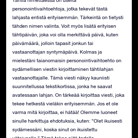
personointivaihtoehtoja, jotka tekevät tästä
lahjasta entistä erityisemmän. Tärkeintä on tietysti
tähden nimen valinta. Voit myös lisätä erityisen
tähtipäivän, joka voi olla merkittävä päivä, kuten
päivämäärä, jolloin tapasit jonkun tai
vastaanottajan syntymäpäivä. Kolmas ja
mielestäni taianomaisin personointivaihtoehto on
sydämellisen viestin kirjoittaminen tähtilahjan
vastaanottajalle. Tämä viesti näkyy kauniisti
suunnitellussa tekstikortissa, jonka he saavat
avatessaan lahjan. On tärkeää kirjoittaa viesti, joka
tekee hetkestä vieläkin erityisemmän. Jos et ole
varma mitä kirjoittaa, ei hätää! Olemme luoneet
sinulle harkittuja ehdotuksia, kuten: ”Olet ikuisesti
sydämessäni, koska sinut on ikuistettu
yötaivaalle.” Tämä tekee siitä todella