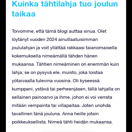
Kuinka tähtilahja tuo joulun
taikaa
Toivomme, että tämä blogi auttaa sinua. Olet
löytänyt vuoden 2024 ainutlaatuisimman
joululahjan ja voit yllättää rakkaasi taianomaisella
kokemuksella nimeämällä tähden hänen
mukaansa. Tähtien nimeäminen on enemmän kuin
lahja; se on pysyvä ele, muisto, joka loistaa
yötaivaalla tulevina vuosina. Oli kyseessä
kumppani, ystävä tai perheenjäsen, tällä lahjalla on
sellainen painoarvo ja ihme, johon ei voi verrata
mitään vempainta tai villapaitaa. Joten unohda
tavallinen tänä jouluna. Anna heille jotain
poikkeuksellista. Nimeä tähti heidän mukaansa.