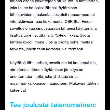
tarjoaa osana pakettejaan mukautetun tähtikartan,
joka tekee helpoksi tähtesi löytämisen
tähtikuvioiden joukosta. Jos etsit nopeampaa tai
interaktiivisempaa kokemusta, OSR Star Finder -
sovellus ohjaa sinut suoraan tähteesi käyttämällä
lisättyä todellisuutta ja GPS-tekniikkaa. Syötä
tähtesi koodi, mene ulos ja osoita puhelimellasi
taivasta, jolloin tähti korostuu välittömästi.
Käytätpä tähtikarttaa, sovellusta tai kaukoputkea,
nimeämäsi tähden löytämisen jännitys on
unohtumaton hetki, joka yhdistää sinut
maailmankaikkeuden laajuuteen. Mukavaa tähtien
katselua!
Tee joulusta taianomainen: