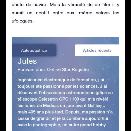
chute de navire. Mais la véracité de ce film il y
aurait un conflit entre eux, même selons les
ufologues.
Auteur/autrice
Articles récents
Jules
Écrivain chez Online Star Register
Ingénieur en électronique de formation, j’ai
toujours été passionné par les sciences. J'ai
découvert l'observation astronomique grâce au
télescope Celestron CPC 1100 qui m'a révélé
les lunes de Médicis un jour avant Galilée...
mais 405 ans plus tard. Depuis, ma passion n'a
cessé de grandir et je la combine aujourd'hui
avec la photographie, un autre grand hobby.