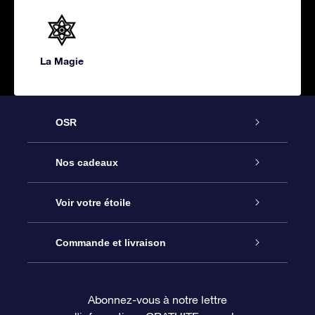
La Magie
OSR
Service
Nos cadeaux
À propos de l’OSR
Cadeau d’étoile en ligne
Voir votre étoile
Nous contacter
Coffret cadeau OSR
Registre des étoiles
Commande et livraison
Le blog
Cadeau Super Star
Appli OSR Star Finder
Connexion client
Abonnez-vous à notre lettre