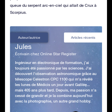
queue du serpent arc-en-ciel qui allait de Crux à
Scorpius.
Auteur/autrice
Articles récents
Jules
Écrivain chez Online Star Register
Ingénieur en électronique de formation, j’ai
toujours été passionné par les sciences. J'ai
découvert l'observation astronomique grâce au
télescope Celestron CPC 1100 qui m'a révélé
les lunes de Médicis un jour avant Galilée...
mais 405 ans plus tard. Depuis, ma passion n'a
cessé de grandir et je la combine aujourd'hui
avec la photographie, un autre grand hobby.