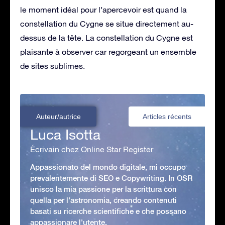
le moment idéal pour l’apercevoir est quand la
constellation du Cygne se situe directement au-
dessus de la tête. La constellation du Cygne est
plaisante à observer car regorgeant un ensemble
de sites sublimes.
Auteur/autrice
Articles récents
Luca Isotta
Écrivain chez Online Star Register
Appassionato del mondo digitale, mi occupo
prevalentemente di SEO e Copywriting. In OSR
unisco la mia passione per la scrittura con
quella per l'astronomia, creando contenuti
basati su ricerche scientifiche e che possano
appassionare l'utente.