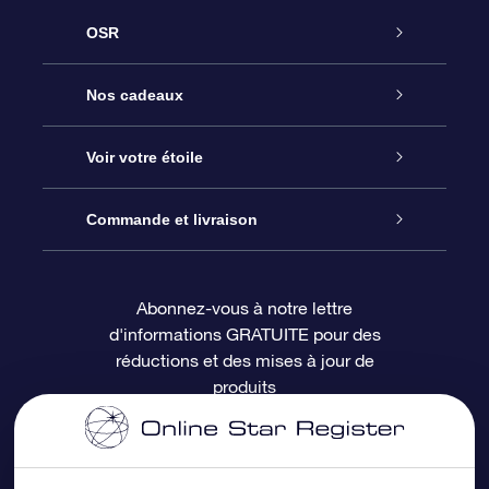
OSR
Service
Nos cadeaux
À propos de l’OSR
Cadeau d’étoile en ligne
Voir votre étoile
Nous contacter
Coffret cadeau OSR
Registre des étoiles
Commande et livraison
Le blog
Cadeau Super Star
Appli OSR Star Finder
Connexion client
Abonnez-vous à notre lettre
d'informations GRATUITE pour des
Questions fréquemment posées
Carte cadeau OSR
Page d’accueil personnalisée
Informations de paiement
réductions et des mises à jour de
produits
Revues
Cadeaux d’entreprise
Un million d’étoiles
Informations d’expédition
Écran de veille OSR
Politique de retour