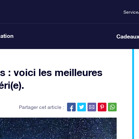
Service
lation
Cadeaux
s : voici les meilleures
ri(e).
Partager cet article :