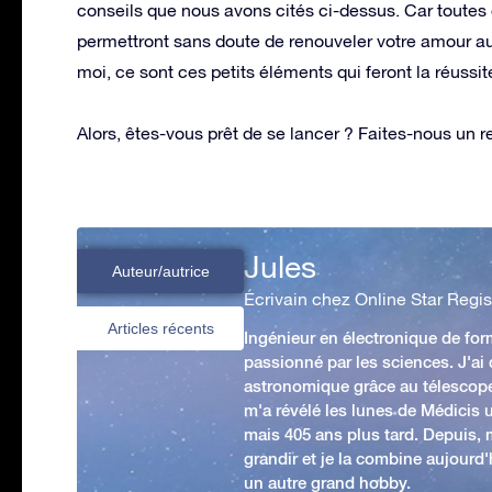
conseils que nous avons cités ci-dessus. Car toutes 
permettront sans doute de renouveler votre amour au q
moi, ce sont ces petits éléments qui feront la réussite
Alors, êtes-vous prêt de se lancer ? Faites-nous un r
Jules
Auteur/autrice
Écrivain chez Online Star Regis
Articles récents
Ingénieur en électronique de form
passionné par les sciences. J'ai
astronomique grâce au télescop
m'a révélé les lunes de Médicis u
mais 405 ans plus tard. Depuis,
grandir et je la combine aujourd
un autre grand hobby.