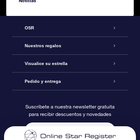
Noticias
OSR
Atención
Nuestros regalos
Contáctanos
Regalo Estrella Online
Visualice su estrella
Blog
Paquete de Regalo OSR
Registro estelar
Pedido y entrega
Preguntas Más Frecuentes
Regalo Súper Estrella
Aplicación de Búsqueda de Estrella
Acceso clientes
Suscríbete a nuestra newsletter gratuita
para recibir descuentos y novedades
Reseñas
Tarjeta de Regalo OSR
Página de Estrella Personalizada
Información de Pago
Regalos empresariales
Un Millón de Estrellas
Información de Envío