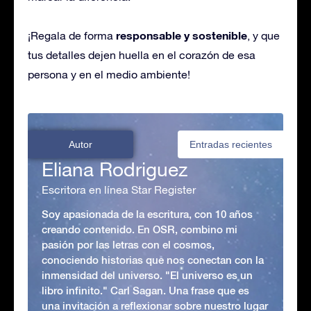
responsable y sostenible
¡Regala de forma
, y que
tus detalles dejen huella en el corazón de esa
persona y en el medio ambiente!
Autor
Entradas recientes
Eliana Rodriguez
Escritora en línea Star Register
Soy apasionada de la escritura, con 10 años
creando contenido. En OSR, combino mi
pasión por las letras con el cosmos,
conociendo historias que nos conectan con la
inmensidad del universo. "El universo es un
libro infinito." Carl Sagan. Una frase que es
una invitación a reflexionar sobre nuestro lugar