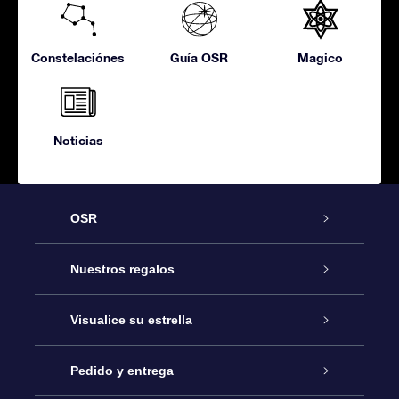
Constelaciónes
Guía OSR
Magico
Noticias
OSR
Atención
Nuestros regalos
Contáctanos
Regalo Estrella Online
Visualice su estrella
Blog
Paquete de Regalo OSR
Registro estelar
Pedido y entrega