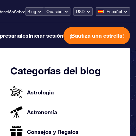
Blog
Ocasión
USD
Español
tención
Sobre
presariales
Iniciar sesión
¡Bautiza una estrella!
Categorías del blog
Astrologia
Astronomía
Consejos y Regalos