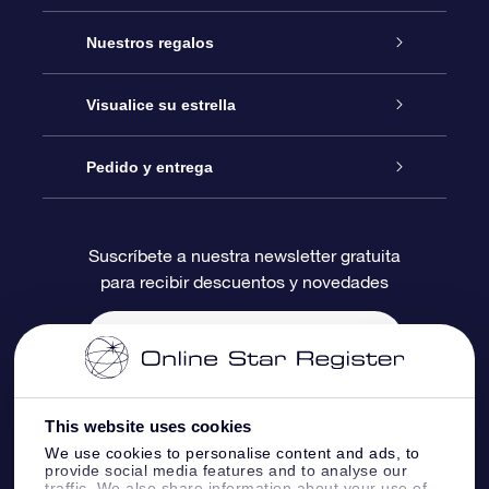
Atención
Nuestros regalos
Contáctanos
Regalo Estrella Online
Visualice su estrella
Blog
Paquete de Regalo OSR
Registro estelar
Pedido y entrega
Preguntas Más Frecuentes
Regalo Súper Estrella
Aplicación de Búsqueda de Estrella
Acceso clientes
Suscríbete a nuestra newsletter gratuita
para recibir descuentos y novedades
Reseñas
Tarjeta de Regalo OSR
Página de Estrella Personalizada
Información de Pago
Regalos empresariales
Un Millón de Estrellas
Información de Envío
Salvaestrellas OSR
Política de devolución
This website uses cookies
We use cookies to personalise content and ads, to
provide social media features and to analyse our
Aplicación de RV Llévame a las estrellas
Constelaciones
traffic. We also share information about your use of